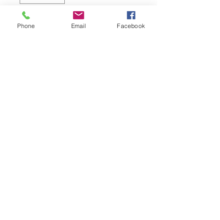
Ajouter au panier
Phone
Email
Facebook
Commander et payer
Création numérique d'après photo - 
Impression sur aluminium dibond